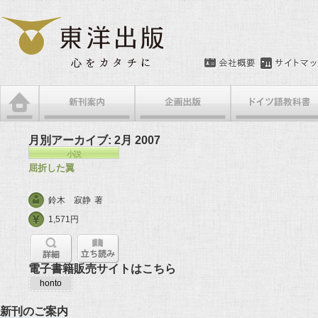
月別アーカイブ:
2月 2007
小説
屈折した翼
鈴木 寂静
著
1,571円
電子書籍販売サイトはこちら
honto
新刊のご案内