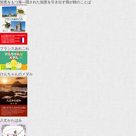
知恵をもつ海―隠された知恵を引き出す我が師のことば
フランスあれこれ
けんちゃんのメダル
八丈かたばみ