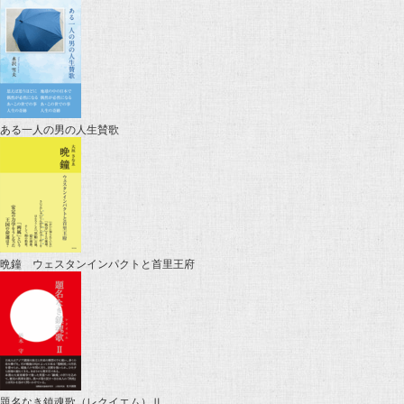
ある一人の男の人生賛歌
晩鐘 ウェスタンインパクトと首里王府
題名なき鎮魂歌（レクイエム）Ⅱ