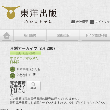
月別アーカイブ:
3月 2007
歴史・社会・政治
オセアニアから来た
日本語
川本崇雄（かわも
とたかお）
著
4,400円
電子書籍
販売サイ
トはこち
ら
この書籍は現在電子書籍の販売は行っておりません。
随時電子書籍にも対応させていきますので、今しばらくお待ちください。