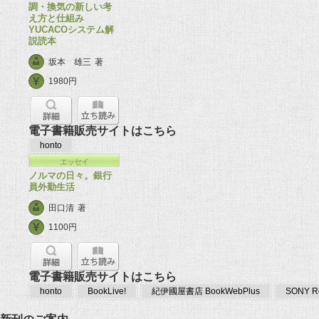
調・換気の新しい考
え方と仕組み
YUCACOシステム解
説読本
坂本 雄三
著
1980円
電子書籍販売サイトはこちら
honto
エッセイ
ノルマの日々。銀行
員外勤生活
田口清
著
1100円
電子書籍販売サイトはこちら
honto
BookLive!
紀伊國屋書店 BookWebPlus
SONY Re