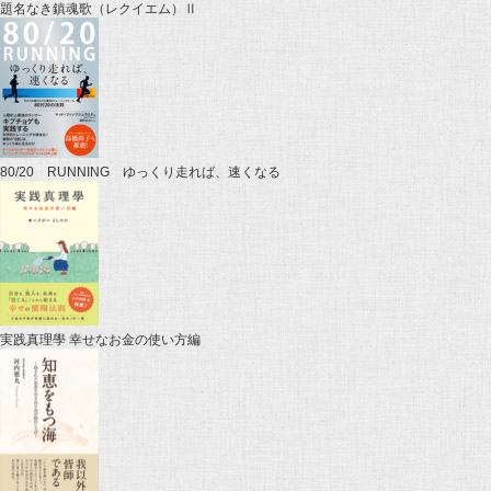
題名なき鎮魂歌（レクイエム）Ⅱ
80/20 RUNNING ゆっくり走れば、速くなる
実践真理學 幸せなお金の使い方編