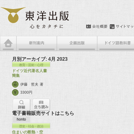
月別アーカイブ:
4月 2023
教育・芸術・心理
ドイツ近代著名人書
簡集
伊藤 哲夫
著
3300円
電子書籍販売サイトはこちら
honto
歴史・社会・政治
住まいの断熱・空