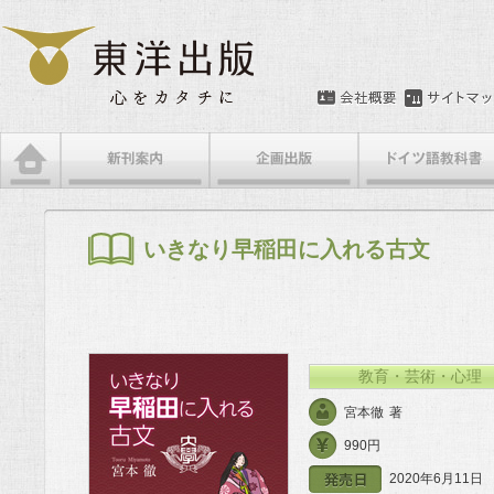
メインメニュー
メインコンテンツへ移動
サブコンテンツへ移動
いきなり早稲田に入れる古文
教育・芸術・心理
宮本徹
著
990円
2020年6月11日