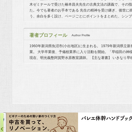
木ゼミナールで受けた椿本昌夫先生の古典文法の講義で、その指
た。今でも著者のお手本である 先生の精神を受け継ぎ、後世に
う、余白を多く設け、ページごとにポイントをまとめた、シンプ
著者プロフィール
Author Profile
1960年新潟県魚沼市(小出地区)に生まれる。 1979年新潟県立
業。 大学卒業後、予備校業界に入り活動を開始。「早稲田の神
現在、明光義塾阿賀野水原教室講師。 【主な著書】 いきなり早