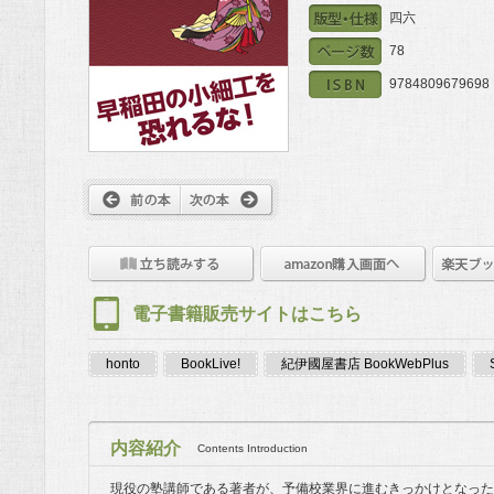
四六
78
9784809679698
電子書籍販売サイトはこちら
honto
BookLive!
紀伊國屋書店 BookWebPlus
内容紹介
Contents Introduction
現役の塾講師である著者が、予備校業界に進むきっかけとなった1