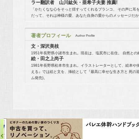
ラー翻訳者 山川紘矢・亜希子夫妻 推薦!
「かたくなな心をそっと揺すってくれるブランコ、 その声に耳
だって、それは神様の愛、あなた自身の愛からのメッセージだか
著者プロフィール
Author Profile
文・深沢美枝
1951年長野県小諸市生まれ。現在は、塩尻市に在住。 自然と
絵・田之上尚子
1981年長野県松本市生まれ。イラストレーターとして、絵本や
える』では絵と文を、挿絵として『最高に幸せな生き方と 死の迎
ム発売)。