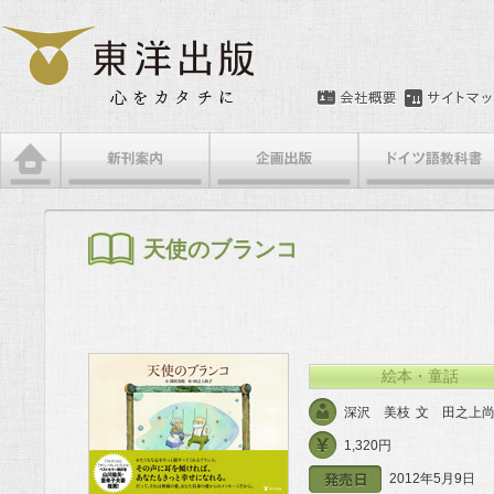
メインメニュー
メインコンテンツへ移動
サブコンテンツへ移動
天使のブランコ
絵本・童話
深沢 美枝
文
田之上
1,320円
2012年5月9日