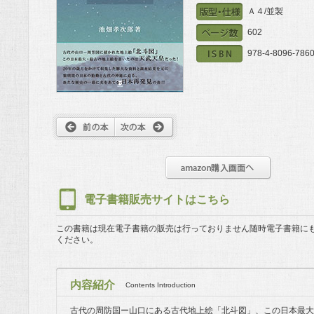
Ａ４/並製
602
978-4-8096-7860
電子書籍販売サイトはこちら
この書籍は現在電子書籍の販売は行っておりません
随時電子書籍に
ください。
内容紹介
Contents Introduction
古代の周防国ー山口にある古代地上絵「北斗図」、この日本最大