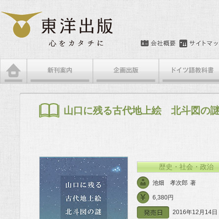
メインメニュー
メインコンテンツへ移動
サブコンテンツへ移動
山口に残る古代地上絵 北斗図の
歴史・社会・政治
池畑 孝次郎
著
6,380円
2016年12月14日