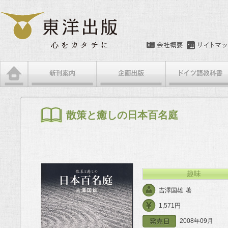
メインメニュー
メインコンテンツへ移動
サブコンテンツへ移動
散策と癒しの日本百名庭
趣味
吉澤国雄
著
1,571円
2008年09月