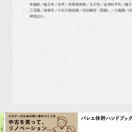
有備館／輪王寺／吉亭／本間美術館／玉川寺／会津松平氏／輪王
三渓園／海蔵寺／小石川後楽園／旧浜離宮（恩賜）／六義園／旧
神池ほか。