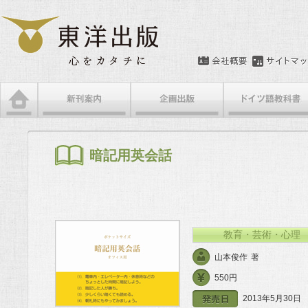
メインメニュー
メインコンテンツへ移動
サブコンテンツへ移動
暗記用英会話
教育・芸術・心理
山本俊作
著
550円
2013年5月30日