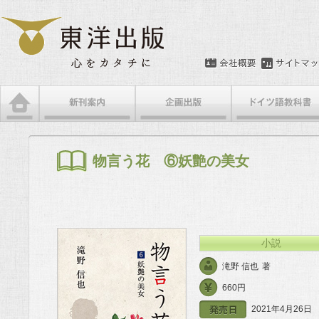
メインメニュー
メインコンテンツへ移動
サブコンテンツへ移動
物言う花 ⑥妖艶の美女
小説
滝野 信也
著
660円
2021年4月26日