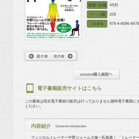
A5判
328
978-4-8096-8678
電子書籍販売サイトはこちら
この書籍は現在電子書籍の販売は行っておりません
随時電子書籍に
ください。
内容紹介
Contents Introduction
フィジカルトレーナー中野ジェームズ修一氏推薦！ 「トレーナ