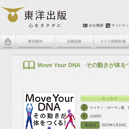
メインメニュー
メインコンテンツへ移動
サブコンテンツへ移動
Move Your DNA その動きが体
エッセイ
ケイティ・ボーマン著 
2200円
2023年1月24日