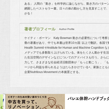
ある」 人間の「動き」を科学的に論じながら、動き方のパター
網羅したベストセラー書。日々の体の動かし方を見直すことで、
がる！
著者プロフィール
Author Profile
ケイティ・ボーマン Katy Bowman 動きの必要性について
冊の著書があり、中でも本書は世界10カ国 以上で翻訳。各国で動き
Health Summit やInstitute for Human and Machine 
メディアでも多数取り上げられている。体をたくさん動かす生活
た生活空間のデザインなどについてのアドバイスも行う。さらに
力して、さまざまな社会経済活動団体が「もっと動こう」、「も
ージから利益を得られるようはたらきかけている+。家族ととも
企業Nutritious Movement の本拠置とする。