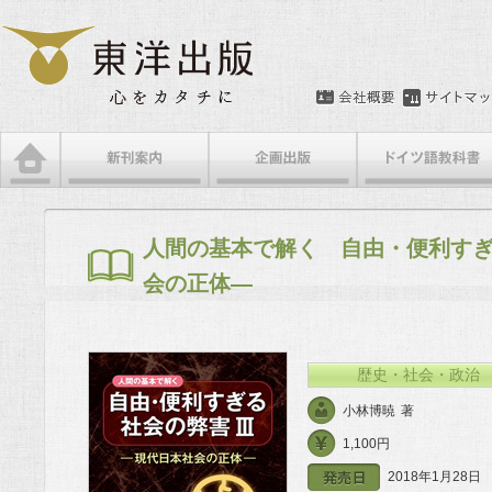
メインメニュー
メインコンテンツへ移動
サブコンテンツへ移動
人間の基本で解く 自由・便利す
会の正体―
歴史・社会・政治
小林博暁
著
1,100円
2018年1月28日