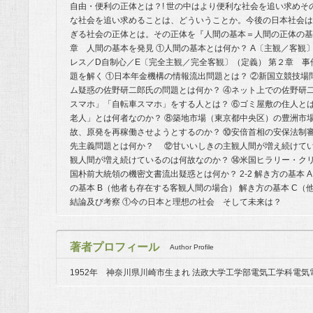
自由・便利の正体とは？! 世の中はより便利な社会を追い求め
な社会を追い求めることは、どういうことか。今後の日本社会は
ぎる社会の正体とは。その正体を『人間の基本＝人間の正体の基
章 人間の基本を発見 ①人間の基本とは何か？ A〔主観／客観
レス／D自制心／E〔完全主観／完全客観〕（定義） 第２章 事件
題を解く ①日本年金機構の情報流出問題とは？ ②新国立競技場問
ム疑惑の佐野研二郎氏の問題とは何か？ ④ネット上での佐野研
スマホ」「自転車スマホ」をする人とは？ ⑥ゴミ屋敷の住人と
老人」とは何者なのか？ ⑧築地市場（東京都中央区）の豊洲市
故、原発を再稼働させようとするのか？ ⑩安倍首相の安保法制
先主義問題とは何か？ ⑫甘いいしきの主観人間が増え続けてい
観人間が増え続けているのは何故なのか？ ⑭米国ヒラリー・ク
国朴前大統領の機密文書流出疑惑とは何か？ 2-2 解き方の基本
の基本 B（他者も存在する客観人間の場合） 解き方の基本 C
結論及び考察 ①今の日本と理想の社会 そして未来は？
著者プロフィール
Author Profile
1952年 神奈川県川崎市生まれ 法政大学工学部電気工学科電気