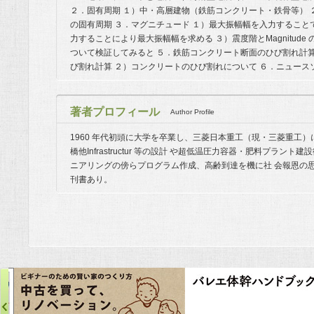
２．固有周期 １）中・高層建物（鉄筋コンクリート・鉄骨等） 
の固有周期 ３．マグニチュード １）最大振幅幅を入力することでMagni
力することにより最大振幅幅を求める ３）震度階とMagnitude
ついて検証してみると ５．鉄筋コンクリート断面のひび割れ計
び割れ計算 ２）コンクリートのひび割れについて ６．ニュース
著者プロフィール
Author Profile
1960 年代初頭に大学を卒業し、三菱日本重工（現・三菱重工
橋他Infrastructur 等の設計 や超低温圧力容器・肥料プラント
ニアリングの傍らプログラム作成、高齢到達を機に社 会報恩の
刊書あり。