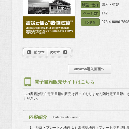
四六・並製
142
978-4-8096-7898
電子書籍販売サイトはこちら
この書籍は現在電子書籍の販売は行っておりません
随時電子書籍に
ください。
内容紹介
Contents Introduction
１．地殻・プレートと地震 １）海溝型地震（プレート境界型地