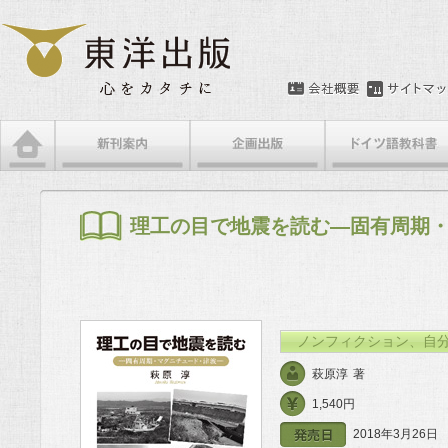
メインメニュー
メインコンテンツへ移動
サブコンテンツへ移動
理工の目で地震を読む―固有周期
ノンフィクション、自
萩原淳
著
1,540円
2018年3月26日