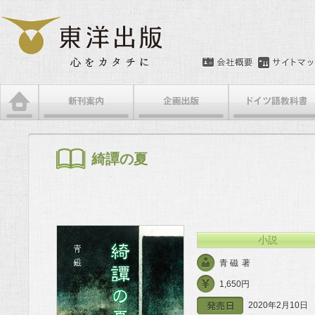
メインメニュー
メインコンテンツへ移動
サブコンテンツへ移動
綺譚の夏
小説
青 磁
著
1,650円
2020年2月10日