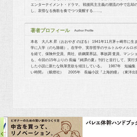
エンターテイメント・ドラマ。 戦後民主主義の潮流の中で忘却
し、哀惜なる挽歌を奏でつつ覚醒する……。
著者プロフィール
Author Profile
本名 大八木 昇（おおやぎ のぼる） 1941年11月茅ヶ崎市に
学に入学（のち除籍）。在学中、実存哲学のサルトルやメルロポ
を経て、保険外交員、商社、鉄鋼業界誌、事故調 査員、マンシ
も、今回の15年ぶりの 長編『綺譚の夏』刊行と並行して、実
した小説に新たな執筆意欲を傾注している。 1987年 短編集
い時間』（舷燈社） 2005年 長編小説『上海的瞳』（東洋出