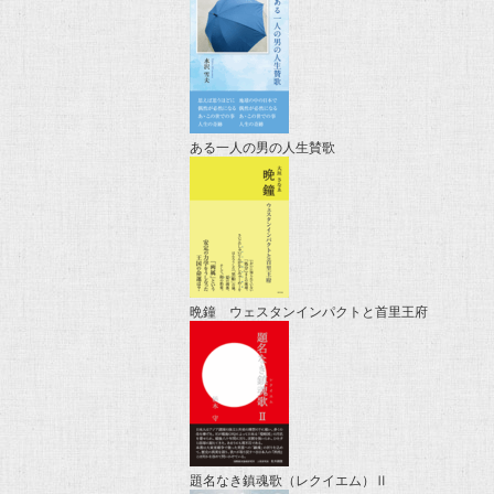
ある一人の男の人生賛歌
晩鐘 ウェスタンインパクトと首里王府
題名なき鎮魂歌（レクイエム）Ⅱ