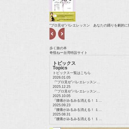
“プロ見せ”バレエレッスン あなたの踊りを劇的
歩く旅の本
奇怪ねー台湾特設サイト
トピックス
Topics
トピックス一覧はこちら
2026.01.05
『“プロ見せ”バレエレッスン…
2025.12.25
『“プロ見せ”バレエレッスン…
2025.10.05
『腰痛がみるみる消える！ １…
2025.09.23
『腰痛がみるみる消える！ １…
2025.08.31
『腰痛がみるみる消える！ １…