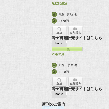
短歌的生活
高森 邦明
著
1,650円
電子書籍販売サイトはこちら
honto
小説
鉄路の月
久岡 永生
著
1,100円
電子書籍販売サイトはこちら
honto
新刊のご案内