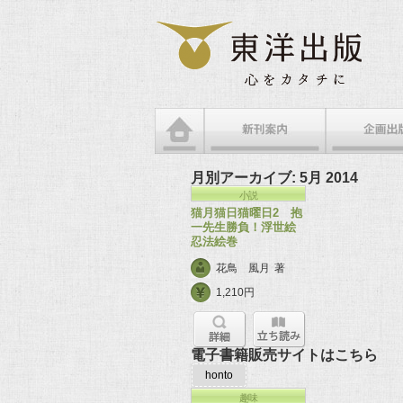
月別アーカイブ:
5月 2014
小説
猫月猫日猫曜日2 抱
一先生勝負！浮世絵
忍法絵巻
花鳥 風月
著
1,210円
電子書籍販売サイトはこちら
honto
趣味