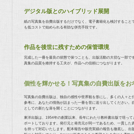
デジタル版とのハイブリッド展開
紙の写真集を自費出版するだけでなく、電子書籍化も検討すること
も低コストで始められる有効な併売手段です。
作品を後世に残すための保管環境
完成した一冊を最良の状態で保つことも、出版活動の大切な一部で
真集の品質を維持する工夫が、作品への信頼につながります。
個性を輝かせる！写真集の自費出版をお
写真集の自費出版は、独自の感性や世界観を形にし、多くの人々と
参考に、あなたの情熱が詰まった一冊を世に送り出してください。
としての新たな扉を開くことにつながります。
東洋出版は、1954年の創業以来、長年にわたり教科書出版で培っ
ポートしております。発行元と発売元が同一であるため、一貫した
を持って対応いたします。配本報告や販売実績の報告も徹底し、出版