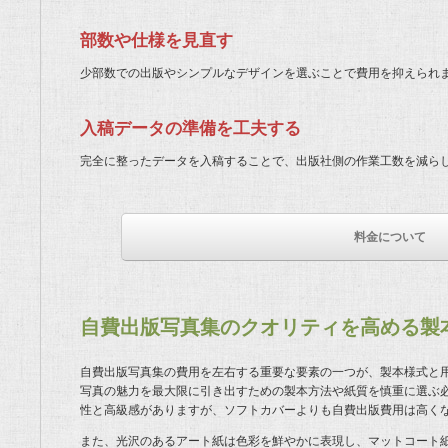
部数や仕様を見直す
少部数での出版やシンプルなデザインを選ぶことで費用を抑えられ
入稿データの準備を工夫する
完全に整ったデータを入稿することで、出版社側の作業工数を減ら
料金について
自費出版写真集のクオリティを高める製
自費出版写真集の費用を左右する重要な要素の一つが、製本様式と
写真の魅力を最大限に引き出すための製本方法や紙質を慎重に選ぶ
性と高級感がありますが、ソフトカバーよりも自費出版費用は高く
また、光沢のあるアート紙は色彩を鮮やかに表現し、マットコート