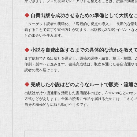
ができます。プロの技術でレイアウトを整えることは、読後の満足
自費出版を成功させるための準備として大切な
「ターゲット読者の明確化」「客観的な視点の導入」「長期的な活
義することで装丁や宣伝方針が定まり、出版後もSNSやイベントな
との出会いを生みます。
小説を自費出版するまでの具体的な流れを教え
まず信頼できる出版社を選定し、原稿の調整・編集、校正・校閲、D
印刷・製本へと進みます。書籍完成後は、取次を通じた書店流通や
読者の元へ届けます。
完成した小説はどのようなルートで販売・流通
出版社が持つ流通網を活用した書店配本のほか、Amazonなどのオ
方式などがあります。全国の読者に作品を届けるためには、これらの
自身の積極的な広報活動が不可欠です。