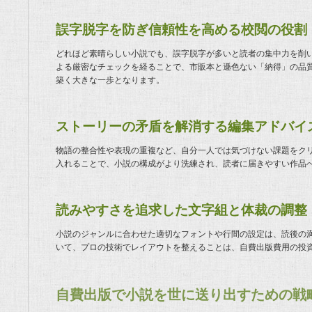
誤字脱字を防ぎ信頼性を高める校閲の役割
どれほど素晴らしい小説でも、誤字脱字が多いと読者の集中力を削
よる厳密なチェックを経ることで、市販本と遜色ない「納得」の品
築く大きな一歩となります。
ストーリーの矛盾を解消する編集アドバイ
物語の整合性や表現の重複など、自分一人では気づけない課題をク
入れることで、小説の構成がより洗練され、読者に届きやすい作品
読みやすさを追求した文字組と体裁の調整
小説のジャンルに合わせた適切なフォントや行間の設定は、読後の
いて、プロの技術でレイアウトを整えることは、自費出版費用の投
自費出版で小説を世に送り出すための戦