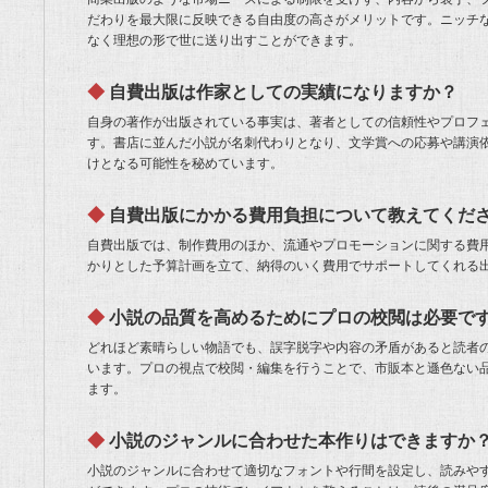
だわりを最大限に反映できる自由度の高さがメリットです。ニッチ
なく理想の形で世に送り出すことができます。
自費出版は作家としての実績になりますか？
自身の著作が出版されている事実は、著者としての信頼性やプロフ
す。書店に並んだ小説が名刺代わりとなり、文学賞への応募や講演
けとなる可能性を秘めています。
自費出版にかかる費用負担について教えてくだ
自費出版では、制作費用のほか、流通やプロモーションに関する費
かりとした予算計画を立て、納得のいく費用でサポートしてくれる
小説の品質を高めるためにプロの校閲は必要で
どれほど素晴らしい物語でも、誤字脱字や内容の矛盾があると読者
います。プロの視点で校閲・編集を行うことで、市販本と遜色ない
ます。
小説のジャンルに合わせた本作りはできますか
小説のジャンルに合わせて適切なフォントや行間を設定し、読みや