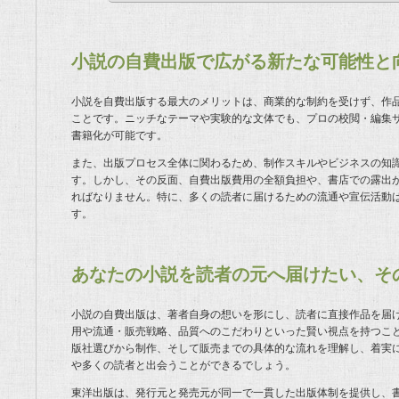
小説の自費出版で広がる新たな可能性と
小説を自費出版する最大のメリットは、商業的な制約を受けず、作
ことです。ニッチなテーマや実験的な文体でも、プロの校閲・編集
書籍化が可能です。
また、出版プロセス全体に関わるため、制作スキルやビジネスの知
す。しかし、その反面、自費出版費用の全額負担や、書店での露出
ればなりません。特に、多くの読者に届けるための流通や宣伝活動
す。
あなたの小説を読者の元へ届けたい、そ
小説の自費出版は、著者自身の想いを形にし、読者に直接作品を届
用や流通・販売戦略、品質へのこだわりといった賢い視点を持つこ
版社選びから制作、そして販売までの具体的な流れを理解し、着実
や多くの読者と出会うことができるでしょう。
東洋出版は、発行元と発売元が同一で一貫した出版体制を提供し、