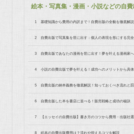
絵本・写真集・漫画・小説などの自費
基礎知識から費用の内訳まで！自費出版の全貌を徹底解説
自費出版で写真集を世に出す：個人の表現を形にする完全
自費出版であなたの漫画を世に出す！夢を叶える漫画家へ
小説の自費出版で夢を叶える！成功へのメリットから具体
自費出版の納本義務を徹底解説！知っておくべき流れと罰
自費出版した本を書店に並べる！販売戦略と成功の秘訣
【エッセイの自費出版】書き方のコツから費用・出版社選
絵本の自費出版費用は？流れや抑えるコツを解説