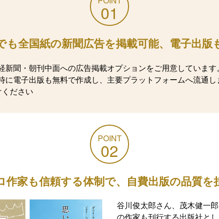
POINT
01
でも全国紙の新聞広告を掲載可能、電子出版
経新聞・朝刊中面への広告掲載オプションをご用意しています
時に電子出版も無料で作成し、主要プラットフォームへ流通し
けください
POINT
02
ロ作家も信頼する体制で、自費出版の品質を
谷川俊太郎さん、茂木健一郎
の作家も刊行する出版社とし