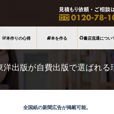
本作りの心得
本を作る
書店流通につい
東洋出版が自費出版で選ばれる
全国紙の新聞広告が掲載可能。