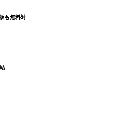
版も無料対
結