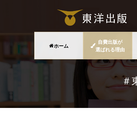
自費出版が
ホーム
選ばれる理由
＃