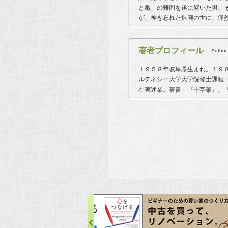
と亀」の難問を遂に解いた男、そ
が、神を忘れた退廃の世に、痛
著者プロフィール
Author 
１９５８年岐阜県生まれ。１９
ルテネシー大学大学院修士課程
在著述業。著書 『十字架』、