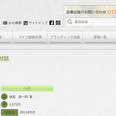
対話
小説
徳留 新一郎
著
1,571円
2011年5月