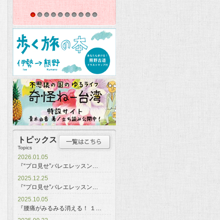
1
2
3
4
5
6
7
8
9
10
トピックス
Topics
2026.01.05
『“プロ見せ”バレエレッスン…
2025.12.25
『“プロ見せ”バレエレッスン…
2025.10.05
『腰痛がみるみる消える！ １…