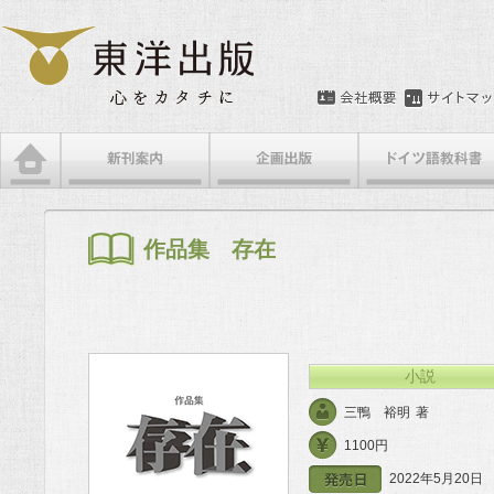
メインメニュー
メインコンテンツへ移動
サブコンテンツへ移動
作品集 存在
小説
三鴨 裕明
著
1100円
2022年5月20日