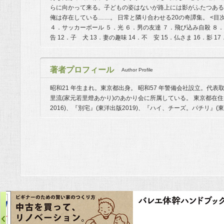
らに向かって来る。子どもの姿はないが路上には影がふたつある
俺は存在している……。 日常と隣り合わせる20の奇譚集。 <目次
４．サッカーボール ５．光 ６．男の友達 ７．飛び込み自殺 ８．闇
告 12．子 犬 13．妻の趣味 14．不 安 15．仏さま 16．影 1
著者プロフィール
Author Profile
昭和21 年生まれ。東京都出身。 昭和57 年警備会社設立。代
里流(家元若里燈あかり)のあかり会に所属している。 東京都在住
2016)、『別宅』(東洋出版2019)、『ハイ、チーズ。パチリ』(東