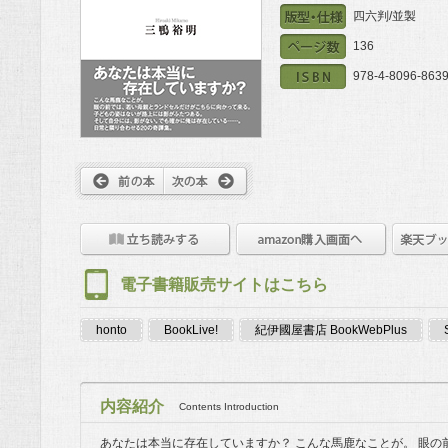
四六判/並製
136
978-4-8096-8639
電子書籍販売サイトはこちら
honto
BookLive!
紀伊國屋書店 BookWebPlus
内容紹介
Contents Introduction
あなたは本当に存在していますか？ こんな馬鹿なことが。 眼