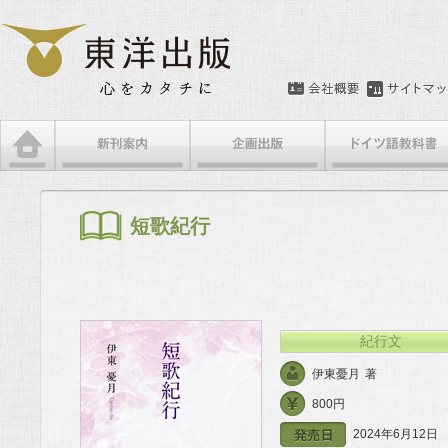
メインメニュー
メインコンテンツへ移動
サブコンテンツへ移動
短歌紀行
紀行文
伊東憂月
著
800円
2024年6月12日