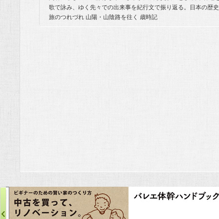
歌で詠み、ゆく先々での出来事を紀行文で振り返る。日本の歴史
旅のつれづれ 山陽・山陰路を往く 歳時記