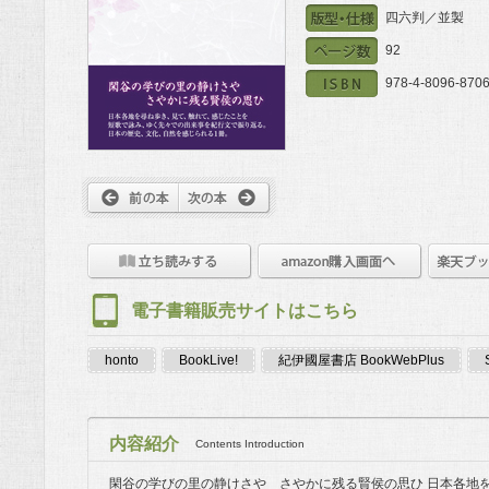
四六判／並製
92
978-4-8096-8706
電子書籍販売サイトはこちら
honto
BookLive!
紀伊國屋書店 BookWebPlus
内容紹介
Contents Introduction
閑谷の学びの里の静けさや さやかに残る賢侯の思ひ 日本各地