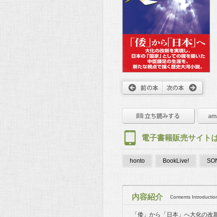
電子書籍販売サイト
honto
BookLive!
SON
内容紹介
Contents Introductio
「倭」から「日本」へ大化の改