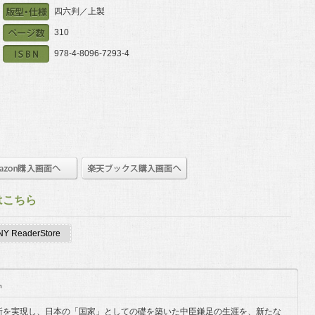
四六判／上製
310
978-4-8096-7293-4
はこちら
Y ReaderStore
n
新を実現し、日本の「国家」としての礎を築いた中臣鎌足の生涯を、新たな