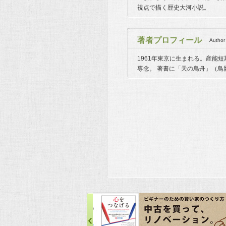
視点で描く歴史大河小説。
著者プロフィール
Author 
1961年東京に生まれる。産能
専念。 著書に「天の鳥舟」（鳥