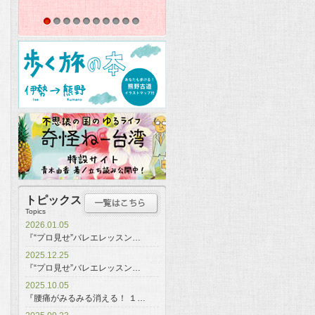
1
2
3
4
5
6
7
8
9
10
トピックス
Topics
2026.01.05
『“プロ見せ”バレエレッスン…
2025.12.25
『“プロ見せ”バレエレッスン…
2025.10.05
『腰痛がみるみる消える！ １…