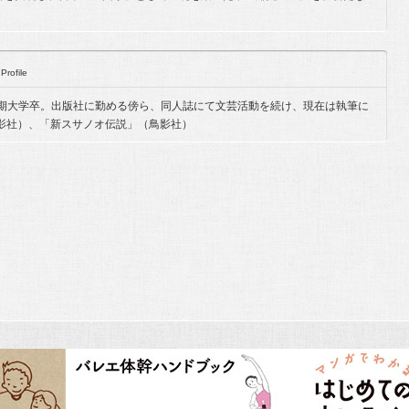
Profile
短期大学卒。出版社に勤める傍ら、同人誌にて文芸活動を続け、現在は執筆に
影社）、「新スサノオ伝説」（鳥影社）