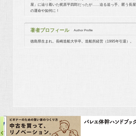
屋」に辿り着いた梶原平四郎だったが……迫る追っ手、匿う長屋
の運命や如何に！
著者プロフィール
Author Profile
徳島県生まれ。長崎造船大学卒。造船所経営（1995年引退）。