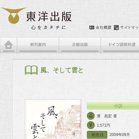
メインメニュー
メインコンテンツへ移動
サブコンテンツへ移動
風、そして雲と
小説
濱 昌宏
著
1,571円
2009年09月