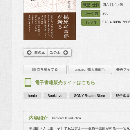
四六判／上製
208
978-4-8096-7606
電子書籍販売サイトはこちら
honto
BookLive!
SONY ReaderStore
紀伊國屋書
内容紹介
Contents Introduction
平四郎さんは風、そして私は雲よ――梶原平四郎が斬る――宝永