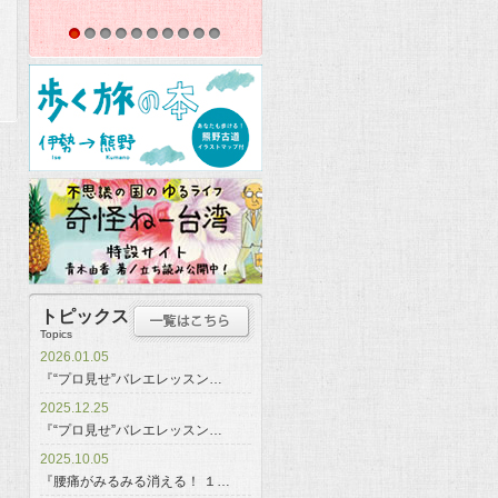
1
2
3
4
5
6
7
8
9
10
トピックス
Topics
2026.01.05
『“プロ見せ”バレエレッスン…
2025.12.25
『“プロ見せ”バレエレッスン…
2025.10.05
『腰痛がみるみる消える！ １…