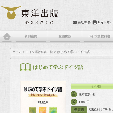
メインメニュー
メインコンテンツへ移動
サブコンテンツへ移動
>
> はじめて学ぶドイツ語
ホーム
ドイツ語教科書一覧
はじめて学ぶドイツ語
その他
榎本重男
著
1,980円
初版1981年04月