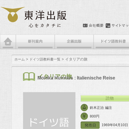
メインメニュー
メインコンテンツへ移動
サブコンテンツへ移動
>
> イタリアの旅
ホーム
ドイツ語教科書一覧
イタリアの旅
Monika Hunnius : Italienische Reise
読物
鈴木正治
編注
800円
1969年04月10日