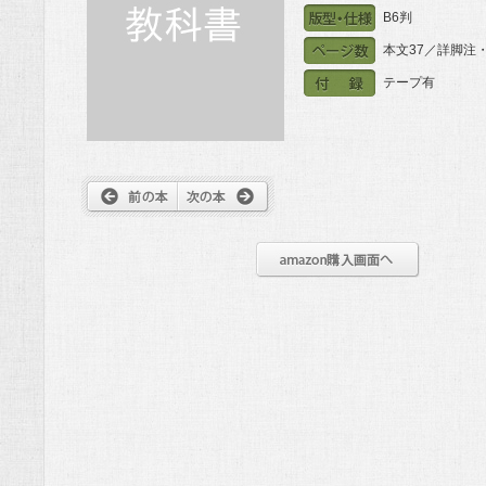
B6判
本文37／詳脚注
テープ有