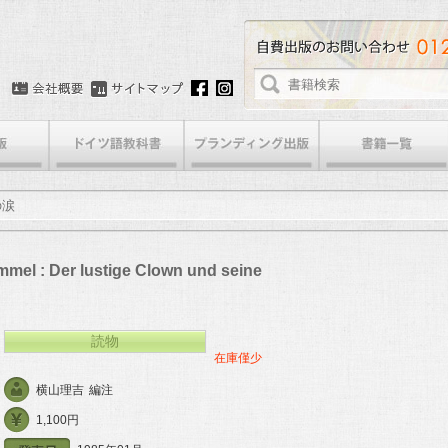
の涙
mel : Der lustige Clown und seine
読物
在庫僅少
横山理吉
編注
1,100円