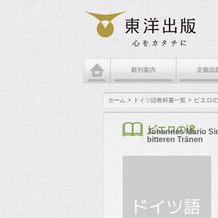
メインメニュー
メインコンテンツへ移動
サブコンテンツへ移動
>
> ピエロ
ホーム
ドイツ語教科書一覧
ピエロの涙
Johannes Mario Sim
bitteren Tränen