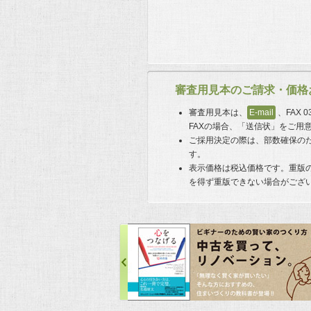
審査用見本のご請求・価格
審査用見本は、
E-mail
、FAX 
FAXの場合、「送信状」をご用
ご採用決定の際は、部数確保の
す。
表示価格は税込価格です。重版
を得ず重版できない場合がござ