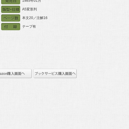
1985年01月
A5変形判
本文20／注解16
テープ有