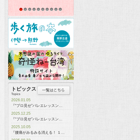
1
2
3
4
5
6
7
8
9
10
トピックス
Topics
2026.01.05
『“プロ見せ”バレエレッスン…
2025.12.25
『“プロ見せ”バレエレッスン…
2025.10.05
『腰痛がみるみる消える！ １…