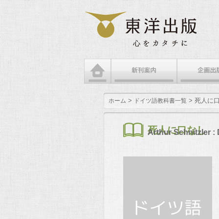
メインメニュー
メインコンテンツへ移動
サブコンテンツへ移動
>
> 死人に
ホーム
ドイツ語教科書一覧
死人に口なし
Arthur Schnitzler 