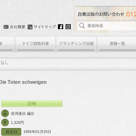
口なし
: Die Toten schweigen
読物
岩渕達治
編注
1,320円
1992年01月20日