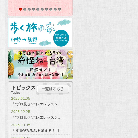
1
2
3
4
5
6
7
8
9
10
トピックス
Topics
2026.01.05
『“プロ見せ”バレエレッスン…
2025.12.25
『“プロ見せ”バレエレッスン…
2025.10.05
『腰痛がみるみる消える！ １…