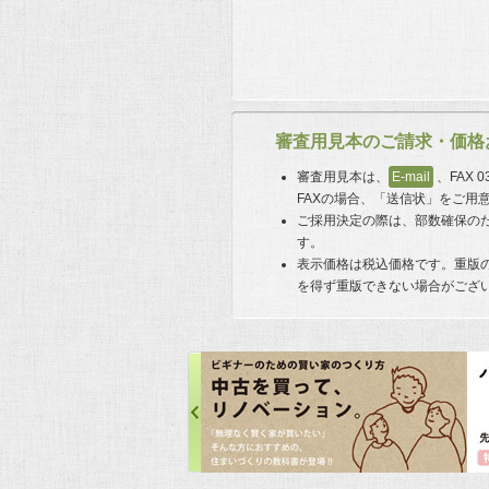
審査用見本のご請求・価格
審査用見本は、
E-mail
、FAX 
FAXの場合、「送信状」をご用
ご採用決定の際は、部数確保の
す。
表示価格は税込価格です。重版
を得ず重版できない場合がござ