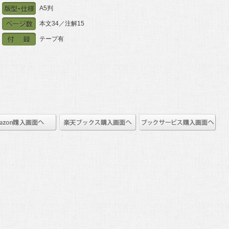
A5判
本文34／注解15
テープ有