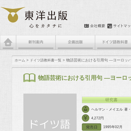
メインメニュー
メインコンテンツへ移動
サブコンテンツへ移動
>
> 物語芸術における引用句 —ヨーロッ
ホーム
ドイツ語教科書一覧
物語芸術における引用句 —ヨーロ
研究書
ヘルマン・メイエル
著
4,272円
1995年02月