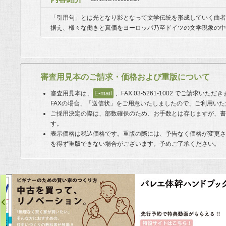
「引用句」とは光となり影となって文学伝統を形成していく曲者
据え、様々な働きと真価をヨーロッパ乃至ドイツの文学現象の中
審査用見本のご請求・価格および重版について
審査用見本は、
E-mail
、FAX 03-5261-1002 でご請求い
FAXの場合、「送信状」をご用意いたしましたので、ご利用い
ご採用決定の際は、部数確保のため、お手数とは存じますが、
す。
表示価格は税込価格です。重版の際には、予告なく価格が変更
を得ず重版できない場合がございます。予めご了承ください。