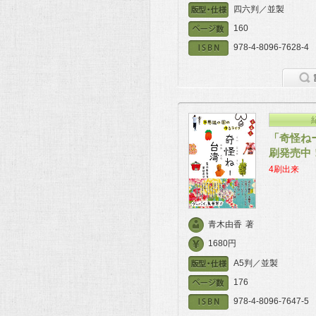
四六判／並製
160
978-4-8096-7628-4
「奇怪ね
刷発売中
4刷出来
青木由香
著
1680円
A5判／並製
176
978-4-8096-7647-5