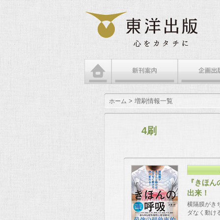
> 増刷情報一覧
ホーム
4刷
『きほん
出来！
横隔膜がき
ダなく動け