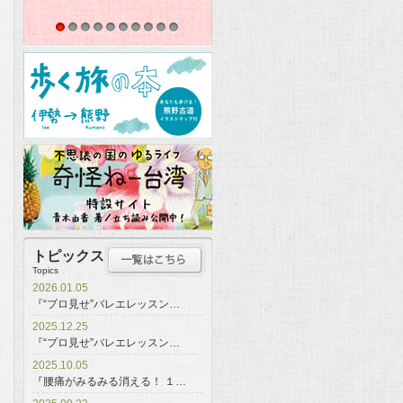
トと首里王府
1
2
3
4
5
6
7
8
9
10
トピックス
Topics
2026.01.05
『“プロ見せ”バレエレッスン…
2025.12.25
『“プロ見せ”バレエレッスン…
2025.10.05
『腰痛がみるみる消える！ １…