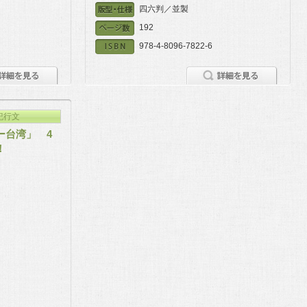
四六判／並製
192
978-4-8096-7822-6
紀行文
ー台湾」 4
！