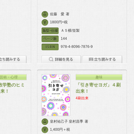
佐藤 愛
著
1800円+税
Ａ５横/並製
144
978-4-8096-7876-9
芸術・心理
趣味
数学塾のヒミ
「引き寄せヨガ」４刷
出来！
出来！
4刷出来
皇村祐己子 皇村昌季
著
1,400円＋税