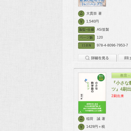
大貫崇
著
1,540円
A5/並製
120
978-4-8096-7953-7
教育・
『小さな
ツ』4刷
2刷出来
稲荷 誠
著
1429円＋税