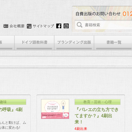
趣味
教育・芸術・心理
の呼吸』4刷
『バレエの立ち方でき
てますか？』4刷出
来！
ちんと動けば、ム
る体に変わる!
4刷出来