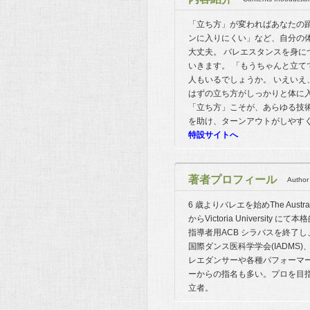
「立ち方」が変わればあなたの
ンに入りにくい」など、自分の体
大丈夫。 バレエスタンスを身
いきます。 「もうちゃんと立て
人もいるでしょうか。 いえい
はずの立ち方がしっかりと体に
「立ち方」こそが、あらゆる技
を助け、ターンアウトがしやす
特設サイトへ
著者プロフィール
Author 
6 歳よりバレエを始めThe Austral
からVictoria Univers
指導者用ACB シラバスを終了
国際ダンス医科学学会(IADMS)、Mas
レエダンサーや各種パフォーマ
ーからの指名も多い。プロを目指すダン
立者。