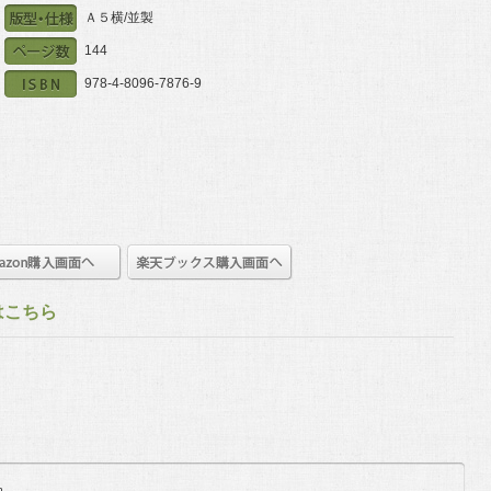
Ａ５横/並製
144
978-4-8096-7876-9
はこちら
n