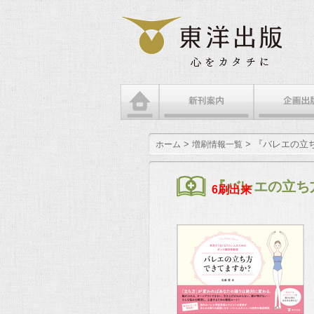
メインメニュー
メインコンテンツへ移動
サブコンテンツへ移動
>
> 『バレエの立
ホーム
増刷情報一覧
『バレエの立ち
6刷出来