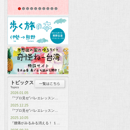
1
2
3
4
5
6
7
8
9
10
トピックス
Topics
2026.01.05
『“プロ見せ”バレエレッスン…
2025.12.25
『“プロ見せ”バレエレッスン…
2025.10.05
『腰痛がみるみる消える！ １…