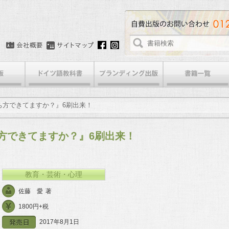
ち方できてますか？』6刷出来！
方できてますか？』6刷出来！
教育・芸術・心理
佐藤 愛
著
1800円+税
2017年8月1日