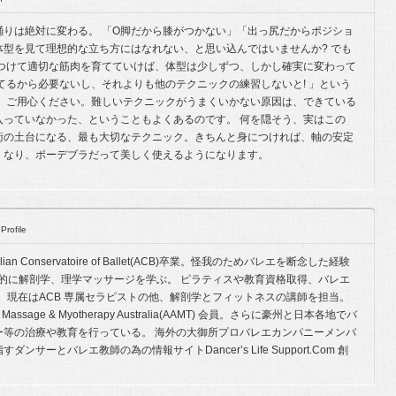
踊りは絶対に変わる。 「O脚だから膝がつかない」「出っ尻だからポジショ
型を見て理想的な立ち方にはなれない、と思い込んではいませんか? でも
につけて適切な筋肉を育てていけば、体型は少しずつ、しかし確実に変わって
てるから必要ないし、それよりも他のテクニックの練習しないと! 」という
え、ご用心ください。難しいテクニックがうまくいかない原因は、できている
入っていなかった、ということもよくあるのです。 何を隠そう、実はこの
術の土台になる、最も大切なテクニック。きちんと身につければ、軸の安定
くなり、ポーデブラだって美しく使えるようになります。
Profile
ian Conservatoire of Ballet(ACB)卒業。怪我のためバレエを断念した経験
ity にて本格的に解剖学、理学マッサージを学ぶ。 ピラティスや教育資格取得、バレエ
し、現在はACB 専属セラピストの他、解剖学とフィットネスの講師を担当。
sage & Myotherapy Australia(AAMT) 会員。さらに豪州と日本各地でバ
ー等の治療や教育を行っている。 海外の大御所プロバレエカンパニーメンバ
サーとバレエ教師の為の情報サイトDancerʼs Life Support.Com 創