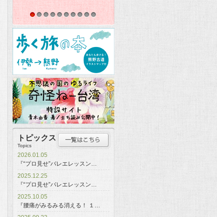
1
2
3
4
5
6
7
8
9
10
トピックス
Topics
2026.01.05
『“プロ見せ”バレエレッスン…
2025.12.25
『“プロ見せ”バレエレッスン…
2025.10.05
『腰痛がみるみる消える！ １…