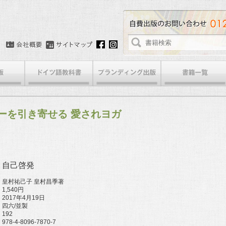
ーを引き寄せる 愛されヨガ
自己啓発
皇村祐己子 皇村昌季
著
1,540円
2017年4月19日
四六/並製
192
978-4-8096-7870-7