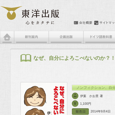
メインメニュー
メインコンテンツへ移動
サブコンテンツへ移動
なぜ、自分によろこべないのか？
ノンフィクション、自
伊葉 かお里
著
1,100円
2014年9月4日