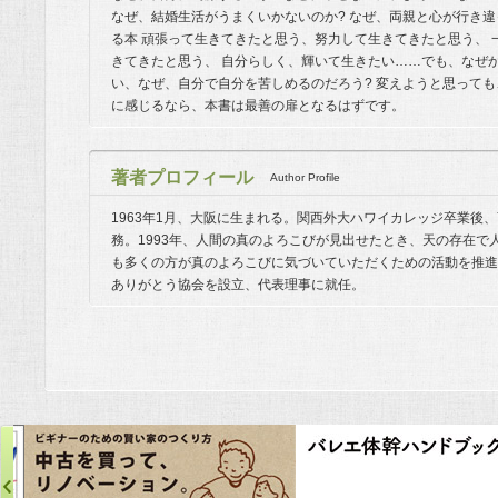
なぜ、結婚生活がうまくいかないのか? なぜ、両親と心が行き違
る本 頑張って生きてきたと思う、努力して生きてきたと思う、
きてきたと思う、 自分らしく、輝いて生きたい……でも、なぜ
い、なぜ、自分で自分を苦しめるのだろう? 変えようと思っても
に感じるなら、本書は最善の扉となるはずです。
著者プロフィール
Author Profile
1963年1月、大阪に生まれる。関西外大ハワイカレッジ卒業後
務。1993年、人間の真のよろこびが見出せたとき、天の存在で
も多くの方が真のよろこびに気づいていただくための活動を推進す
ありがとう協会を設立、代表理事に就任。