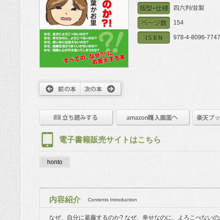
四六判/並製
154
978-4-8096-7747
電子書籍販売サイトはこちら
honto
内容紹介
Contents Introduction
なぜ、自分に葛藤するのか? なぜ、幸せなのに、よろこべないの