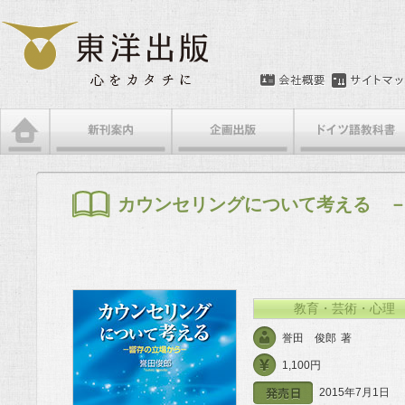
メインメニュー
メインコンテンツへ移動
サブコンテンツへ移動
カウンセリングについて考える 
教育・芸術・心理
誉田 俊郎
著
1,100円
2015年7月1日