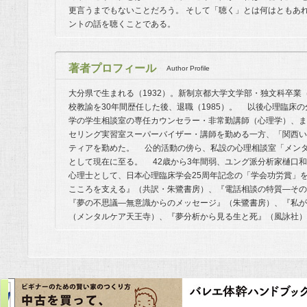
更言うまでもないことだろう。 そして「聴く」とは何はともあれ
ントの話を聴くことである。
著者プロフィール
Author Profile
大分県で生まれる（1932）。新制京都大学文学部・独文科卒業（
校教諭を30年間歴任した後、退職（1985）。 以後心理臨床
学の学生相談室の専任カウンセラー・非常勤講師（心理学）、ま
セリング実習室スーパーバイザー・講師を勤める一方、「関西い
ティアを勤めた。 公的活動の傍ら、私設の心理相談室「メンタ
として現在に至る。 42歳から3年間弱、ユング派分析家樋口
心理士として、日本心理臨床学会25周年記念の「学会功労賞」を
こころを支える』（共訳・朱鷺書房）、『電話相談の特質―その
『夢の不思議―無意識からのメッセージ』（朱鷺書房）、『私が
（メンタルケア天王寺）、『夢分析から見る生と死』（風詠社）