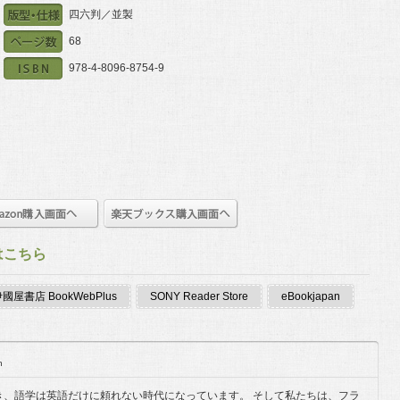
四六判／並製
68
978-4-8096-8754-9
はこちら
國屋書店 BookWebPlus
SONY Reader Store
eBookjapan
n
き、語学は英語だけに頼れない時代になっています。 そして私たちは、フラ