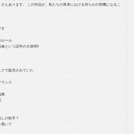
くさんあります。 この作品が、私たちの将来における何らかの契機になるこ
です
のルール
雨傘という語学の大発明‼
スクで販売されていた
フランス
義務
話
流しの歌手？
を覗いて