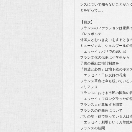
ンスについて知らないことがた
とを祈って…。
【目次】
フランスのファッションは産業
プレタポルテ
外国人とおつきあいをするとき
ミュージカル、シェルブールの
エッセイ：パリでの思い出
フラン文化の伝承は小学生から
子供の番組に検閲制度を
『偶然と必然』は地下鉄のキオ
エッセイ：日仏友好の花束
フランス革命は今も続いている
マリアンヌ
フランスにおける市民の国防の
エッセイ：マロングラッセの
フランス人が尊敬する職業
フランスの作曲家について
パリの地下鉄で歌っている人は
エッセイ：劇場という万華鏡
フランスの新聞