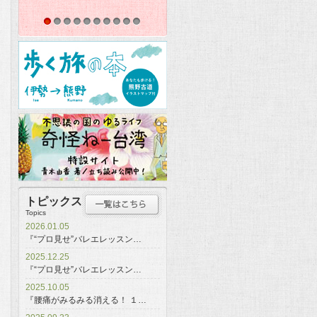
1
2
3
4
5
6
7
8
9
10
トピックス
Topics
2026.01.05
『“プロ見せ”バレエレッスン…
2025.12.25
『“プロ見せ”バレエレッスン…
2025.10.05
『腰痛がみるみる消える！ １…