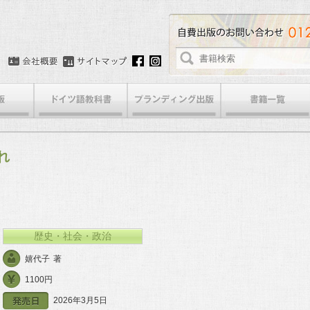
れ
歴史・社会・政治
嬉代子
著
1100円
2026年3月5日