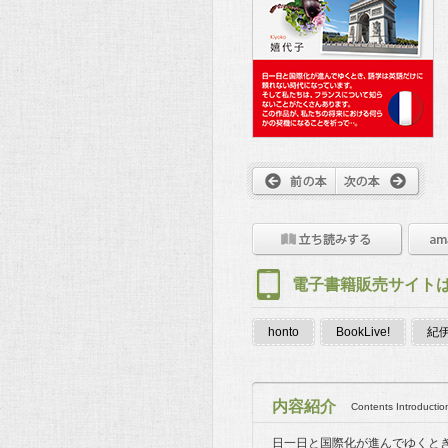
電子書籍販売サイト
honto
BookLive!
紀伊
内容紹介
Contents Introductio
日一日と国際化が進んでゆくと