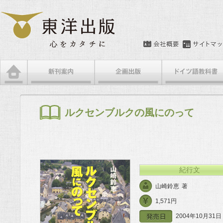
メインメニュー
メインコンテンツへ移動
サブコンテンツへ移動
ルクセンブルクの風にのって
紀行文
山崎鈴恵
著
1,571円
2004年10月31日