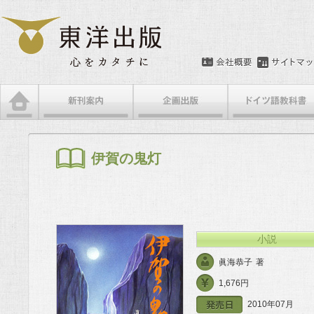
メインメニュー
メインコンテンツへ移動
サブコンテンツへ移動
伊賀の鬼灯
小説
眞海恭子
著
1,676円
2010年07月