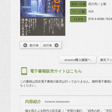
四六判／上製
416
978-4-8096-7624
電子書籍販売サイトはこちら
この書籍は現在電子書籍の販売は行っておりません。
随時電子書籍
ちください。
内容紹介
Contents Introduction
魂を揺さぶる時代小説五篇（「伊賀の鬼灯」「緋色の絆」「空忍