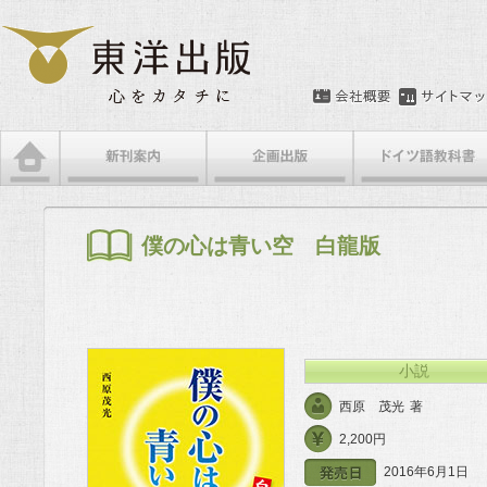
メインメニュー
メインコンテンツへ移動
サブコンテンツへ移動
僕の心は青い空 白龍版
小説
西原 茂光
著
2,200円
2016年6月1日