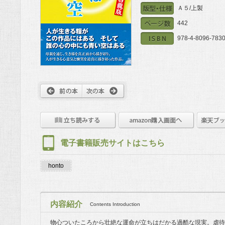
Ａ５/上製
442
978-4-8096-7830
電子書籍販売サイトはこちら
honto
内容紹介
Contents Introduction
物心ついたころから壮絶な運命が立ちはだかる過酷な現実。虐待