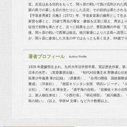
近。左近はある目的をもって、関ヶ原の戦いで負け流刑された西
家の島での暮しを目の当たりにした左近。その目的は果たされる
【宇喜多秀家】元亀3（1572）年、宇喜多直家の嫡男として生
家督を継ぐと、15歳で秀吉の養女・豪姫を正室に迎え、秀吉よ
征伐で初陣を果たすと、次々に戦果を上げ、豊臣政権の中核「五
後、関ヶ原の戦いで西軍は敗北。徳川家康により八丈島へ流罪に
が、関ヶ原に参加した大名の中ではもっとも長く生き、84歳で
著者プロフィール
Author Profile
1926 年愛媛県生まれ。九州大学法学部卒業。実証歴史作家。第
日本の光芒』（芙蓉書房出版）、『初代刈谷藩主水 野勝成公伝
拓青少年義勇 軍の記録』（原書房）、『台湾の開祖 国姓爺鄭
勝成』（洋泉社）、『南蛮キリシタン女医 明石レジ ーナ』『
士社）、『村上水 軍全史』『源平海の合戦』『岩柳佐々木小次
上、新人物往来社）、『小西行長』『明石掃部』『細川幽斎』 
島の戦い』（以上、学研Ｍ 文庫）など六十数冊以上。