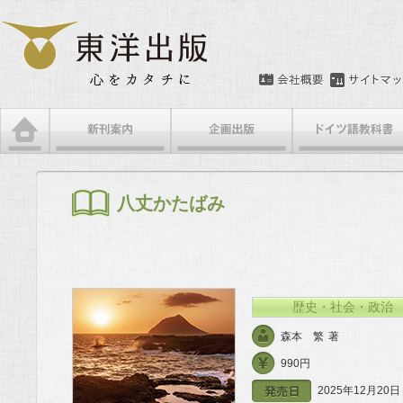
メインメニュー
メインコンテンツへ移動
サブコンテンツへ移動
八丈かたばみ
歴史・社会・政治
森本 繁
著
990円
2025年12月20日