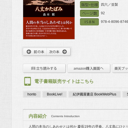
四六／並製
92
978-4-8096-8746
電子書籍販売サイトはこちら
honto
BookLive!
紀伊國屋書店 BookWebPlus
内容紹介
Contents Introduction
人間の本当のしあわせとは何か 慶長19年の早春。八丈島にひ