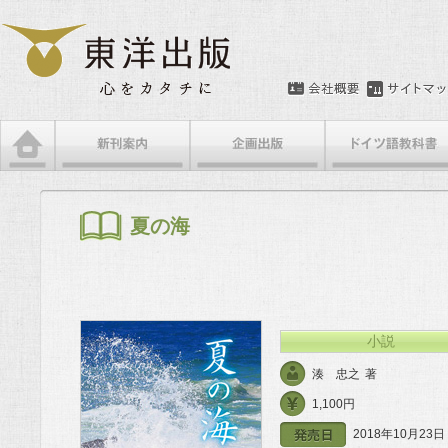
メインメニュー
メインコンテンツへ移動
サブコンテンツへ移動
夏の海
小説
湊 忠之
著
1,100円
2018年10月23日