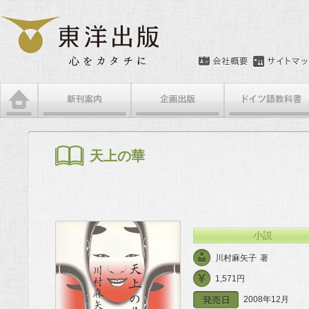
メインメニュー
メインコンテンツへ移動
サブコンテンツへ移動
天上の華
小説
川村麻矢子
著
1,571円
2008年12月