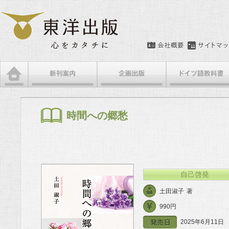
メインメニュー
メインコンテンツへ移動
サブコンテンツへ移動
時間への郷愁
自己啓発
土田淑子
著
990円
2025年6月11日