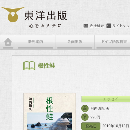
メインメニュー
メインコンテンツへ移動
サブコンテンツへ移動
根性蛙
エッセイ
河内徳丸
著
990円
2019年10月13日