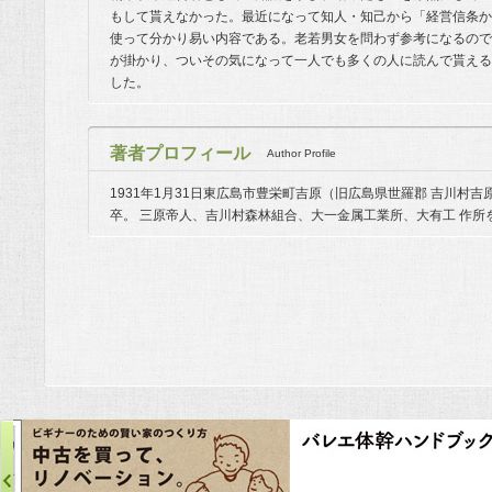
もして貰えなかった。最近になって知人・知己から「経営信条か
使って分かり易い内容である。老若男女を問わず参考になるので
が掛かり、ついその気になって一人でも多くの人に読んで貰える
した。
著者プロフィール
Author Profile
1931年1月31日東広島市豊栄町吉原（旧広島県世羅郡 吉川村
卒。 三原帝人、吉川村森林組合、大一金属工業所、大有工 作所