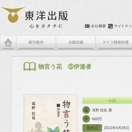
メインメニュー
メインコンテンツへ移動
サブコンテンツへ移動
物言う花 ⑤伊達者
小説
滝野 信也
著
660円
2021年4月26日