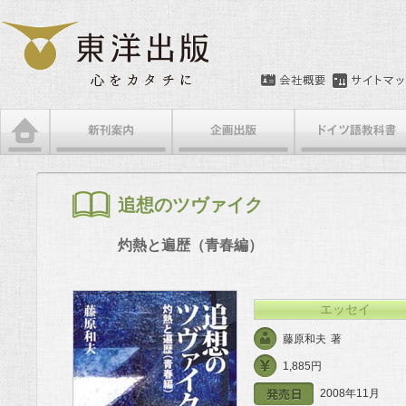
メインメニュー
メインコンテンツへ移動
サブコンテンツへ移動
追想のツヴァイク
灼熱と遍歴（青春編）
エッセイ
藤原和夫
著
1,885円
2008年11月