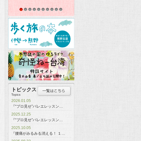
1
2
3
4
5
6
7
8
9
10
トピックス
Topics
2026.01.05
『“プロ見せ”バレエレッスン…
2025.12.25
『“プロ見せ”バレエレッスン…
2025.10.05
『腰痛がみるみる消える！ １…