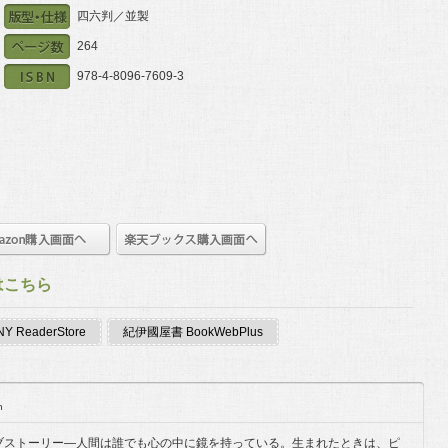
四六判／並製
264
978-4-8096-7609-3
はこちら
Y ReaderStore
紀伊國屋書 BookWebPlus
n
ブストーリー―人間は誰でも心の中に鏡を持っている。生まれたときは、ピ