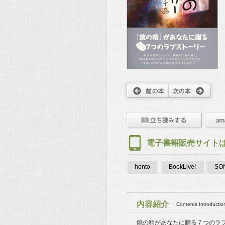
電子書籍販売サイト
honto
BookLive!
SON
内容紹介
Contents Introductio
鏡の精があなたに贈る７つのラ