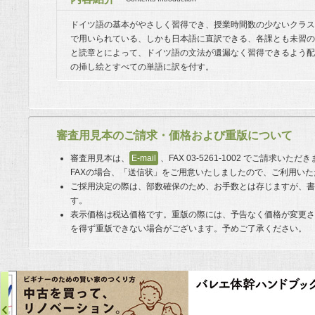
ドイツ語の基本がやさしく習得でき、授業時間数の少ないクラス
で用いられている、しかも日本語に直訳できる、各課とも未習の
と読章とによって、ドイツ語の文法が遺漏なく習得できるよう配
の挿し絵とすべての単語に訳を付す。
審査用見本のご請求・価格および重版について
審査用見本は、
E-mail
、FAX 03-5261-1002 でご請求い
FAXの場合、「送信状」をご用意いたしましたので、ご利用い
ご採用決定の際は、部数確保のため、お手数とは存じますが、
す。
表示価格は税込価格です。重版の際には、予告なく価格が変更
を得ず重版できない場合がございます。予めご了承ください。