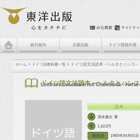
メインメニュー
メインコンテンツへ移動
サブコンテンツへ移動
>
> ドイツ語文法読本 −ヘルタとハンス
ホーム
ドイツ語教科書一覧
ドイツ語文法読本 −ヘルタとハン
Leichtes Lesebuch mit Grammatik –Herta
読本
清水健次
著
1,922円
1995年04月01日