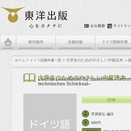
メインメニュー
メインコンテンツへ移動
サブコンテンツへ移動
>
> 大学生のためのやさしい中級読本 —
ホーム
ドイツ語教科書一覧
大学生のためのやさしい中級読本 
Leichte Lesestücke für Studenten –Techn
technisches Schicksal–
読物
芳原政弘
編注
660円