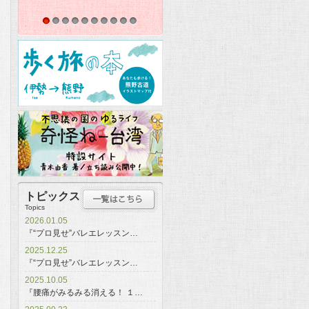
1
2
3
4
5
6
7
8
9
10
トピックス
Topics
2026.01.05
『“プロ見せ”バレエレッスン…
2025.12.25
『“プロ見せ”バレエレッスン…
2025.10.05
『腰痛がみるみる消える！ １…