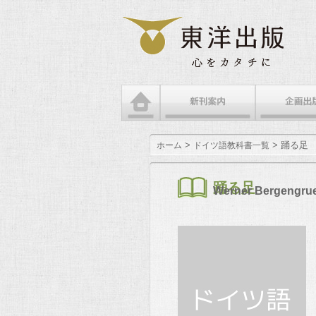
メインメニュー
メインコンテンツへ移動
サブコンテンツへ移動
>
> 踊る足
ホーム
ドイツ語教科書一覧
踊る足
Werner Bergengrue