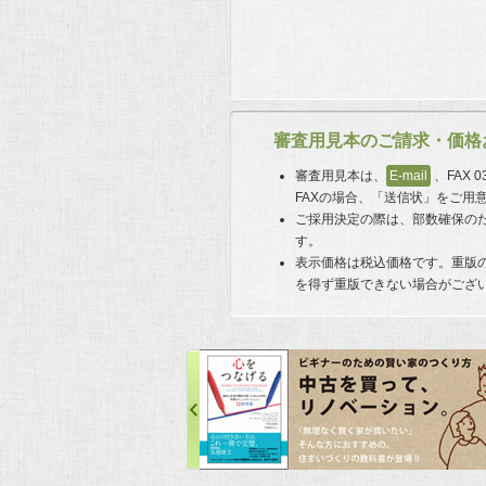
審査用見本のご請求・価格
審査用見本は、
E-mail
、FAX 
FAXの場合、「送信状」をご用
ご採用決定の際は、部数確保の
す。
表示価格は税込価格です。重版
を得ず重版できない場合がござ