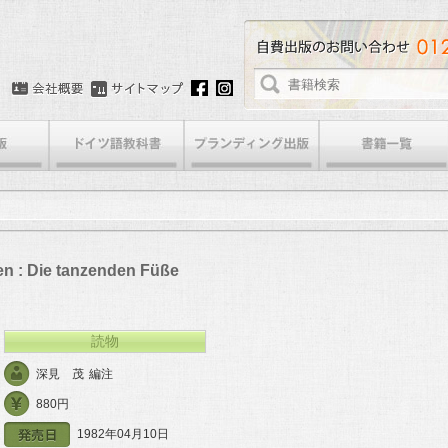
n : Die tanzenden Füße
読物
深見 茂
編注
880円
1982年04月10日