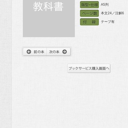
A5判
本文24／注解6
テープ有