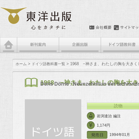
メインメニュー
メインコンテンツへ移動
サブコンテンツへ移動
>
> 1968 −神さま、わたしの胸を大きく
ホーム
ドイツ語教科書一覧
1968 −神さま、わたしの胸を大き
Doris Dörrie : Neunzehnhun der tachtund
読物
岩渕達治
編注
1,174円
1994年01月