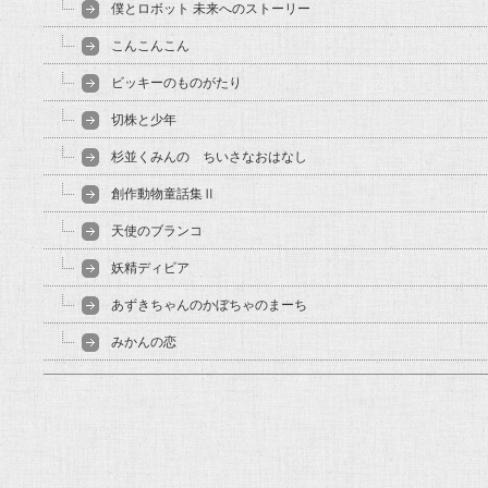
僕とロボット 未来へのストーリー
こんこんこん
ビッキーのものがたり
切株と少年
杉並くみんの ちいさなおはなし
創作動物童話集Ⅱ
天使のブランコ
妖精ディビア
あずきちゃんのかぼちゃのまーち
みかんの恋